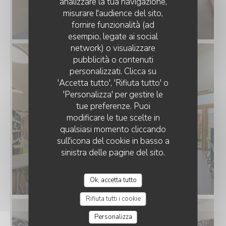
analizzare la tua navigazione,
misurare l'audience del sito,
Zenchef_Restaurant le
fornire funzionalità (ad
40_Mulhouse_06.jpg
esempio, legate ai social
network) o visualizzare
RESTAURANT LE 40
pubblicità o contenuti
personalizzati. Clicca su
'Accetta tutto', 'Rifiuta tutto' o
'Personalizza' per gestire le
tue preferenze. Puoi
modificare le tue scelte in
qualsiasi momento cliccando
sull'icona del cookie in basso a
sinistra delle pagine del sito.
Zenchef_Restaurant le
40_Mulhouse_07.jpg
Ok, accetta tutto
Rifiuta tutti i cookie
Personalizza