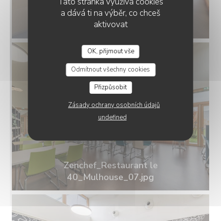
Tato stránka využívá cookies
a dává ti na výběr, co chceš
Zenchef_Restaurant le
aktivovat
40_Mulhouse_06.jpg
OK, přijmout vše
RESTAURANT LE 40
Odmítnout všechny cookies
Přizpůsobit
Zásady ochrany osobních údajů
undefined
Zenchef_Restaurant le
40_Mulhouse_07.jpg