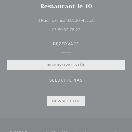
Restaurant le 40
((otevře se v novém 
8 Rue Texunion 68120 Pfastatt
03 89 32 78 22
REZERVACE
REZERVOVAT STŮL
SLEDUJTE NÁS
NEWSLETTER