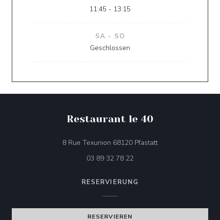
11:45 - 13:15
SA
-
SO
Geschlossen
Restaurant le 40
((öffnet ein neues Fe
8 Rue Texunion 68120 Pfastatt
03 89 32 78 22
RESERVIERUNG
RESERVIEREN