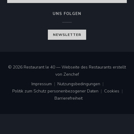
UNS FOLGEN
NEWSLETTER
© 2026 Restaurant le 40 — Webseite des Restaurants erstellt
((öffnet ein neues Fenster))
von
Zenchef
Impressum
Nutzungsbedingungen
((öffnet ein neues Fenster))
((öffnet ein neues Fenster))
Politik zum Schutz personenbezogener Daten
Cookies
((öffnet ein neues Fenster))
((öffnet ei
Barrierefreiheit
((öffnet ein neues Fenster))